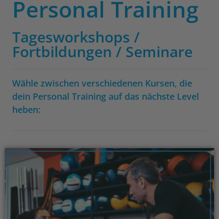
Personal Training
Tagesworkshops /
Fortbildungen / Seminare
Wähle zwischen verschiedenen Kursen, die
dein Personal Training auf das nächste Level
heben: