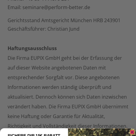
Email: seminare@perform-better.de
Gerichtsstand Amtsgericht München HRB 243901
Geschäftsführer: Christian Jund
Haftungsausschluss
Die Firma EUPIX GmbH geht bei der Erfassung der
auf dieser Website angebotenen Daten mit
entsprechender Sorgfalt vor. Diese angebotenen
Informationen werden ständig überprüft und
aktualisiert. Dennoch können sich Daten inzwischen
verändert haben. Die Firma EUPIX GmbH übernimmt
keine Haftung oder Garantie für Aktualität,
Richtigkeit und Vollständigkeit dieser Informationen.
Gleiches gilt für alle anderen Websites, auf die
SICHERE DIR 15€ RABATT