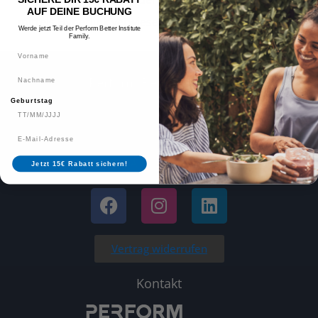
AUF DEINE BUCHUNG
mittels Hyperlink verwiesen wird.
Werde jetzt Teil der Perform Better Institute
Family.
Vorname
Nachname
Perform Better Institute
Geburtstag
Das Perform Better Institute ist dein Ansprechpartner für
FUNCTIONAL TRAINING – Fortbildungen, Workshops und
Seminare.
BECOME A TRAINING EXPERT…
Jetzt 15€ Rabatt sichern!
Vertrag widerrufen
Kontakt