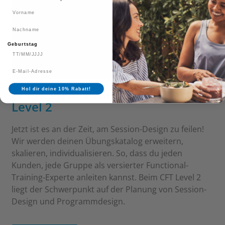
Vorname
Nachname
Geburtstag
Hol dir deine 10% Rabatt!
CFT - Certfied Functional Trainer
Level 2
Jetzt ist es an der Zeit, am Session-Design zu feilen!
Wir werden deinen Übungskatalog erweitern,
skalieren, individualisieren. So, dass du jeden
Kunden, jede Gruppe als versierter Functional-
Training-Experte anleiten kannst. Beim CFT Level 2
liegt der Schwerpunkt auf der Planung von Session-
Design und Programmdesign.