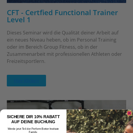
CFT - Certfied Functional Trainer
Level 1
Dieses Seminar wird die Qualität deiner Arbeit auf
ein neues Niveau heben, ob im Personal Training
oder im Bereich Group Fitness, ob in der
Zusammenarbeit mit professionellen Athleten oder
Freizeitsportlern.
Hier Klicken
SICHERE DIR 10% RABATT
AUF DEINE BUCHUNG
Werde jetzt Teil der Perform Better Institute
Family.