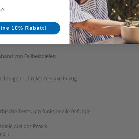
ik
eine 10% Rabatt!
hand von Fallbeispielen
l zeigen – direkt im Praxisbezug
hische Tests, um funktionelle Befunde
piele aus der Praxis
iert