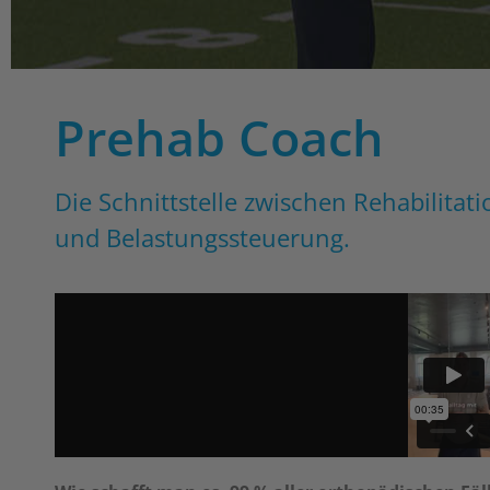
Prehab Coach
Die Schnittstelle zwischen Rehabilitat
und Belastungssteuerung.