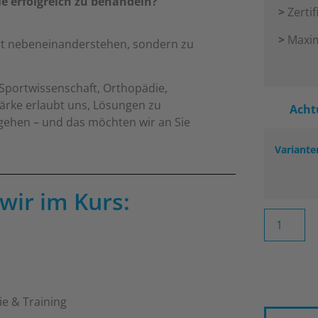
le
erfolgreich zu behandeln?
>
Zerti
>
Maxim
ert nebeneinanderstehen, sondern zu
Sportwissenschaft, Orthopädie,
tärke erlaubt uns, Lösungen zu
Acht
gehen – und das möchten wir an Sie
Variante
wir im Kurs:
e & Training