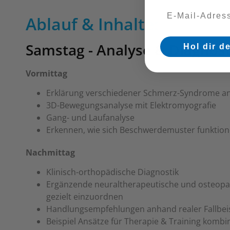
Ablauf & Inhalte:
Samstag - Analyse & Diagnost
Hol dir d
Vormittag
Erklärung verschiedener Schmerz-Syndrome an
3D-Bewegungsanalyse mit Elektromyografie
Gang- und Laufanalyse
Erkennen, wie sich Beschwerdemuster funktionel
Nachmittag
Klinisch-orthopädische Diagnostik
Ergänzende neuraltherapeutische und osteopat
gezielt einzuordnen
Handlungsempfehlungen anhand realer Fallbeis
Beispiel Ansätze für Therapie & Training kombin