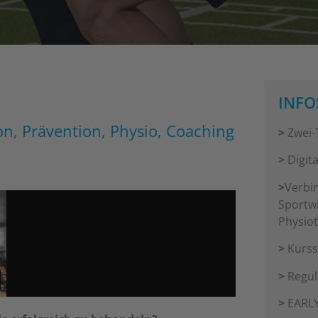
INFO
ion, Prävention, Physio, Coaching
>
Zwei-
>
Digita
>
Verbi
Sportw
Physio
>
Kurss
>
Regulä
>
EARLY