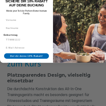
SICHERE DIR 10% RABATT
Praktische Einheiten mit der YBell
AUF DEINE BUCHUNG
Movement Patterns
Werde jetzt Teil der Perform Better Institute
Family.
YBell als Trainingstool – ein Gerät für jeden
Vorname
Klienten adaptierbar
Nachname
Einsatzmöglichkeiten der YBell
Geburtstag
Lerne das Pod-Programmiersystem kennen
Das passende Produkt
Hol dir deine 10% Rabatt!
zum Kurs
Platzsparendes Design, vielseitig
einsetzbar
Die durchdachte Konstruktion des All-In-One
Trainingsgeräts macht es besonders geeignet für
Fitnessstudios und Trainingsräume mit begrenztem