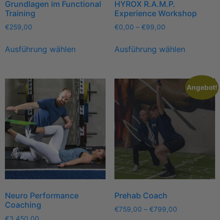
Grundlagen im Functional
HYROX R.A.M.P.
Training
Experience Workshop
€
259,00
€
0,00
–
€
99,00
Ausführung wählen
Ausführung wählen
Angebot!
Neuro Performance
Prehab Coach
Coaching
€
759,00
–
€
799,00
€
3.450,00