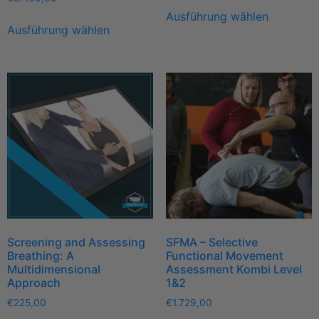
Ausführung wählen
Ausführung wählen
Screening and Assessing
SFMA – Selective
Breathing: A
Functional Movement
Multidimensional
Assessment Kombi Level
Approach
1&2
€
225,00
€
1.729,00