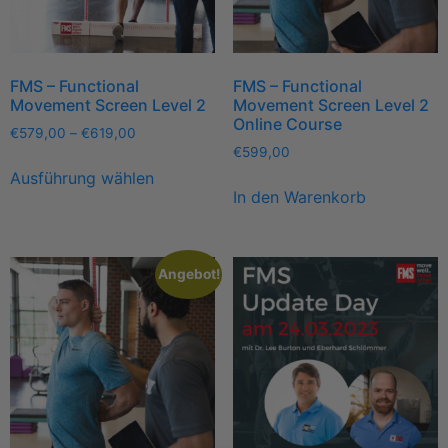
FMS – Functional
FMS – Functional
Movement Screen Level 2
Movement Screen Level 2
Online Course
€
579,00
–
€
619,00
€
599,00
Ausführung wählen
In den Warenkorb
Angebot!