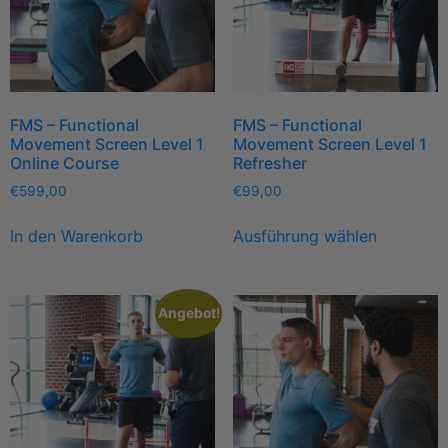
FMS – Functional
FMS – Functional
Movement Screen Level 1
Movement Screen Level 1
Online Course
Refresher
€
599,00
€
99,00
In den Warenkorb
Ausführung wählen
Angebot!