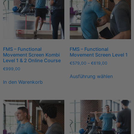
FMS – Functional
FMS – Functional
Movement Screen Kombi
Movement Screen Level 1
Level 1 & 2 Online Course
€
579,00
–
€
619,00
€
999,00
Ausführung wählen
In den Warenkorb