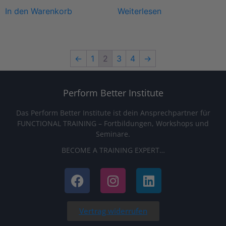
In den Warenkorb
Weiterlesen
←
1
2
3
4
→
Perform Better Institute
Das Perform Better Institute ist dein Ansprechpartner für
FUNCTIONAL TRAINING – Fortbildungen, Workshops und
Seminare.
BECOME A TRAINING EXPERT…
Vertrag widerrufen