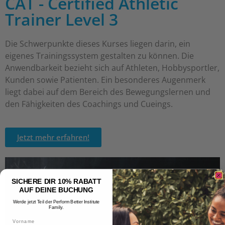
CAT - Certified Athletic
Trainer Level 3
Die Schwerpunkte dieses Kurses liegen darin, ein
eigenes Trainingssystem gestalten zu können. Die
Anwendbarkeit bezieht sich auf Athleten, Hobbysportler,
Kunden sowie Patienten. Ein besonderes Augenmerk
liegt dabei auf dem Bereich des Bewegungslernen und
den Fähigkeiten des Coachings und Cueings.
Jetzt mehr erfahren!
SICHERE DIR 10% RABATT
AUF DEINE BUCHUNG
Werde jetzt Teil der Perform Better Institute
Family.
Vorname