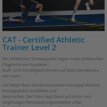
CAT - Certified Athletic
Trainer Level 2
Die inhaltlichen Schwerpunkte liegen in der athletischen
Diagnostik von Ausdauer-,
Kraft- und Schnelligkeitsformen auf Basis des Wissens
von Level I.
Auf dieser Basis werden komplexe trainingspraktische
Konsequenzen erarbeitet und
besprochen. Der Fokus liegt dabei auf mittel- und
langfristigen Periodisierungsmodellen unter