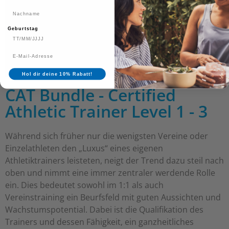
Nachname
Geburtstag
Hol dir deine 10% Rabatt!
CAT Bundle - Certified
Athletic Trainer Level 1 - 3
Während sich früher nur die wenigsten Vereine oder
Einzelathleten den „Luxus“ eines eigenen
Athletiktrainers leisteten, neigt der Trend dazu steil nach
oben und nimmt eine immer zentraler werdende Rolle
ein. Dies bedeutet sowohl im 1:1 als auch
Vereinstraining ein Beurfsfeld mit guten Aussichten und
Wachstumspotential. Dabei ist die Qualifikation des
Trainers und dessen Fähigkeit, ein ganzheitliches