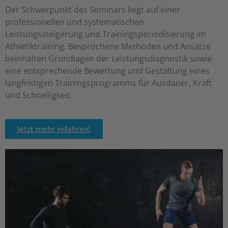
Der Schwerpunkt des Seminars liegt auf einer
professionellen und systematischen
Leistungssteigerung und Trainingsperiodisierung im
Athletiktraining. Besprochene Methoden und Ansätze
beinhalten Grundlagen der Leistungsdiagnostik sowie
eine entsprechende Bewertung und Gestaltung eines
langfristigen Trainingsprogramms für Ausdauer, Kraft
und Schnelligkeit.
Jetzt mehr erfahren!